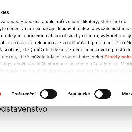
kies
Kontakty
english
á soubory cookies a další síťové identifikátory, které mohou
HLEDAT
yto soubory nám pomáhají zlepšovat funkce a využitelnost naši
ám díky nim můžeme nabídnout služby na míru, vytvářet anon
bsah a zobrazovat reklamu na základě Vašich preferencí. Pro něk
áš souhlas, který můžete kdykoliv změnit nebo odvolat prostředn
TOVÁ
MÉDIA
KARIÉRA
KONTAKTY
NTACE
mto oknu, které můžete kdykoliv vyvolat přes sekci
Zásady ochr
vé typy cookies a další informace naleznete níže v tabulce. V př
šich práv nás neváhejte kontaktovat nebo využít kontaktní údaj
obních údajů.
Preferenční
Statistické
Mark
edstavenstvo