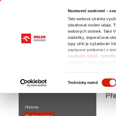
Nastavení soukromí – coo
Tato webová stránka využív
obsahovat osobní údaje. T
webových stránek. Také V
statistiky, doporučovat o
typy užití je vyžadován V
O NÁS
NABÍDKA
PRODUK
PRODUKTŮ
DOKUME
nastavení preferencí v to
osobních údajů
. Jednotli
nejasností či pro výkon Va
pověřence pro ochranu os
Jste zde:
paramo.cz > CS
/
O nás
/
Představenstvo
Výběr
Technicky nutné
souhlasu
O NÁS
Př
Historie