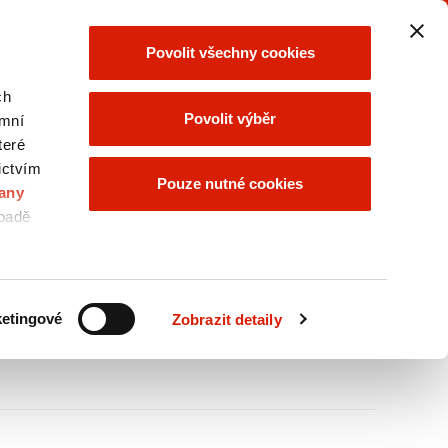
SKUPINA ORLEN
SKUPINA ORLEN
Povolit všechny cookies
UNIPETROL
vyberte
vyberte
ch
Povolit výběr
ymní
teré
ictvím
NABÍDKA
Pouze nutné cookies
SKUPINY ORLEN
any
ípadě
e
A
Velikost textu
A
A
etingové
Zobrazit detaily